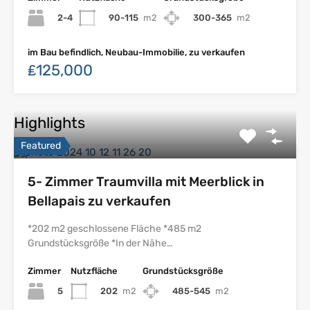
2-4
90-115
m2
300-365
m2
im Bau befindlich, Neubau-Immobilie, zu verkaufen
₤125,000
Highlights
Featured
5- Zimmer Traumvilla mit Meerblick in
Bellapais zu verkaufen
*202 m2 geschlossene Fläche *485 m2
Grundstücksgröße *In der Nähe…
Zimmer
Nutzfläche
Grundstücksgröße
5
202
m2
485-545
m2