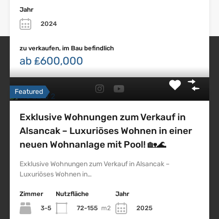
Jahr
2024
zu verkaufen, im Bau befindlich
ab ₤600,000
Nordzypern Immobilien
Featured
Exklusive Wohnungen zum Verkauf in
Impressum
Alsancak – Luxuriöses Wohnen in einer
Datenschutz
neuen Wohnanlage mit Pool! 🏡🌊
Nordzypern
Exklusive Wohnungen zum Verkauf in Alsancak –
Northskyproperty
Luxuriöses Wohnen in…
Nsp
Zimmer
Nutzfläche
Jahr
Erdem Citil
3-5
72-155
m2
2025