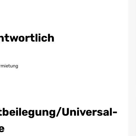
ntwortlich
rmietung
t­beilegung/Universal­
e