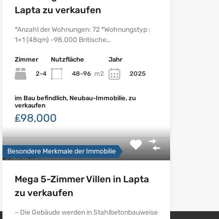
Lapta zu verkaufen
*Anzahl der Wohnungen: 72 *Wohnungstyp :
1+1 (48qm) -98.000 Britische…
Zimmer
Nutzfläche
Jahr
2-4
48-96
m2
2025
im Bau befindlich, Neubau-Immobilie, zu
verkaufen
₤98,000
Besondere Merkmale der Immobilie
Mega 5-Zimmer Villen in Lapta
zu verkaufen
– Die Gebäude werden in Stahlbetonbauweise