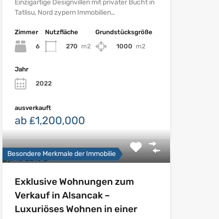
Einzigartige Designvillen mit privater Bucht in
Tatlisu, Nord zypern Immobilien…
Zimmer
Nutzfläche
Grundstücksgröße
6
270
m2
1000
m2
Jahr
2022
ausverkauft
ab ₤1,200,000
Besondere Merkmale der Immobilie
Exklusive Wohnungen zum
Verkauf in Alsancak –
Luxuriöses Wohnen in einer