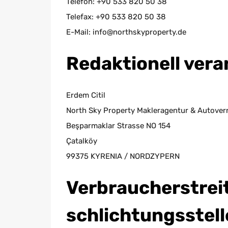
Telefon: +90 533 820 50 38
Telefax: +90 533 820 50 38
E-Mail: info@northskyproperty.de
Redaktionell vera
Erdem Citil
North Sky Property Makleragentur & Autover
Beşparmaklar Strasse NO 154
Çatalköy
99375 KYRENIA / NORDZYPERN
Verbraucher­strei
schlichtungs­stell