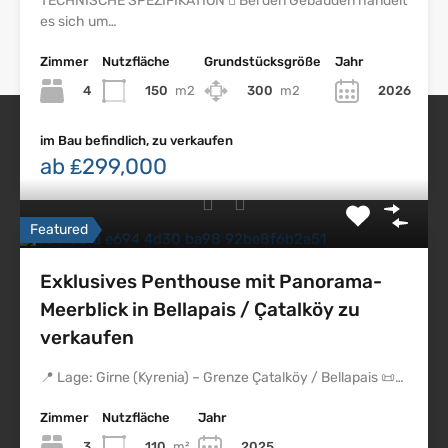
TECHNISCHE SPEZIFIKATION  Bei den Gebäuden handelt
es sich um…
Zimmer
Nutzfläche
Grundstücksgröße
Jahr
4
150
m2
300
m2
2026
im Bau befindlich, zu verkaufen
ab ₤299,000
Nordzypern Immobilien
Featured
Impressum
Exklusives Penthouse mit Panorama-
Datenschutz
Meerblick in Bellapais / Çatalköy zu
Nordzypern
verkaufen
Northskyproperty
📍 Lage: Girne (Kyrenia) – Grenze Çatalköy / Bellapais 📜…
Nsp
Zimmer
Nutzfläche
Jahr
Erdem Citil
3
110
m²
2025