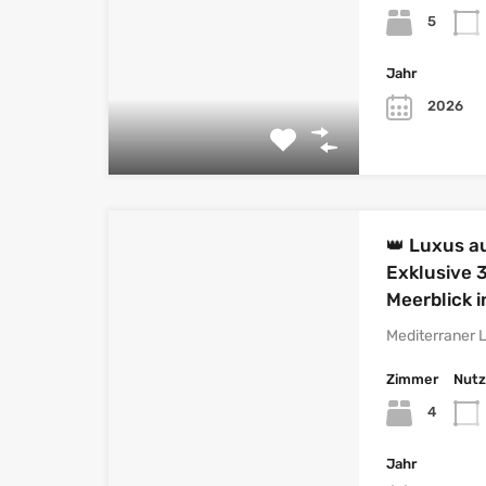
5
Jahr
2026
👑 Luxus a
Exklusive 
Meerblick 
Mediterraner 
Zimmer
Nutz
4
Jahr