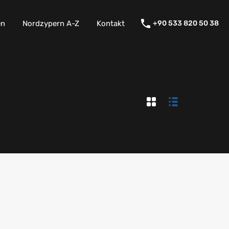
en
Nordzypern A-Z
Kontakt
+90 533 820 50 38