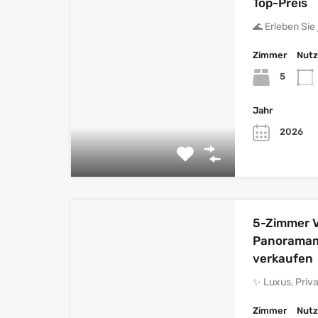
Top-Preis
🌊 Erleben Si
Zimmer
Nutz
5
Jahr
2026
5-Zimmer V
Panoramame
verkaufen
✨ Luxus, Priv
Zimmer
Nutz