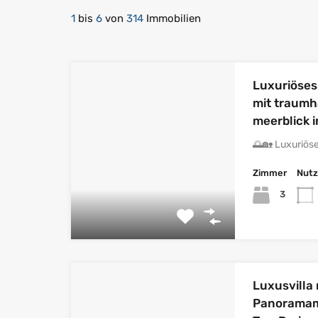
1
bis
6
von
314
Immobilien
Luxuriöses
mit traum
meerblick 
🌅🏡 Luxuriös
Zimmer
Nutz
3
Luxusvilla
Panoramamee