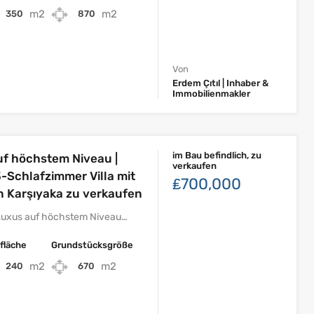
m2
m2
350
870
Von
Erdem Çıtıl | Inhaber &
Immobilienmakler
im Bau befindlich, zu
uf höchstem Niveau |
verkaufen
3-Schlafzimmer Villa mit
₤700,000
in Karşıyaka zu verkaufen
Luxus auf höchstem Niveau…
fläche
Grundstücksgröße
m2
m2
240
670