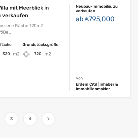
Neubau-Immobilie, zu
lla mit Meerblick in
verkaufen
zu verkaufen
ab ₤795,000
ossene Fläche 720m2
röBe…
fläche
Grundstücksgröße
m2
m2
320
720
Von
Erdem Çıtıl | Inhaber &
Immobilienmakler
3
4