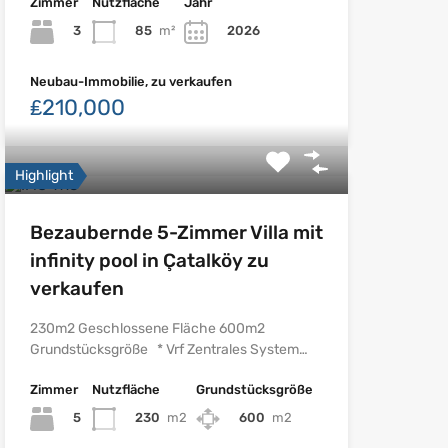
Zimmer
Nutzfläche
Jahr
3
85
m²
2026
Neubau-Immobilie, zu verkaufen
₤210,000
Highlight
Bezaubernde 5-Zimmer Villa mit
infinity pool in Çatalköy zu
verkaufen
230m2 Geschlossene Fläche 600m2
Grundstücksgröße * Vrf Zentrales System…
Zimmer
Nutzfläche
Grundstücksgröße
5
230
m2
600
m2