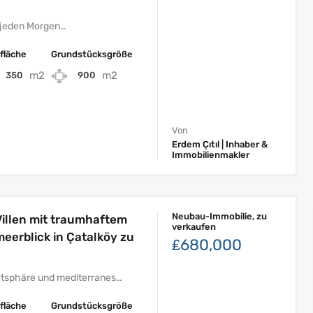
e jeden Morgen…
fläche
Grundstücksgröße
m2
m2
350
900
Von
Erdem Çıtıl | Inhaber &
Immobilienmakler
Neubau-Immobilie, zu
illen mit traumhaftem
verkaufen
erblick in Çatalköy zu
₤680,000
atsphäre und mediterranes…
fläche
Grundstücksgröße