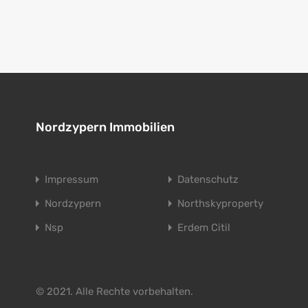
Nordzypern Immobilien
Impressum
Datenschutz
Nordzypern
Northskyproperty
Nsp
Erdem Citil
© 2021. Alle Rechte vorbehalten.