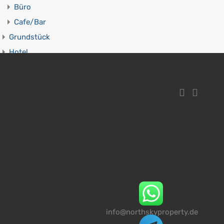
Büro
Cafe/Bar
Grundstück
Hotel
Kunstobjekt
Lager
Landhaus
Pension
Penthouse
Tagesmiete
Townhaus
Villa
Wohnung/Apartment
info@northskyproperty.de