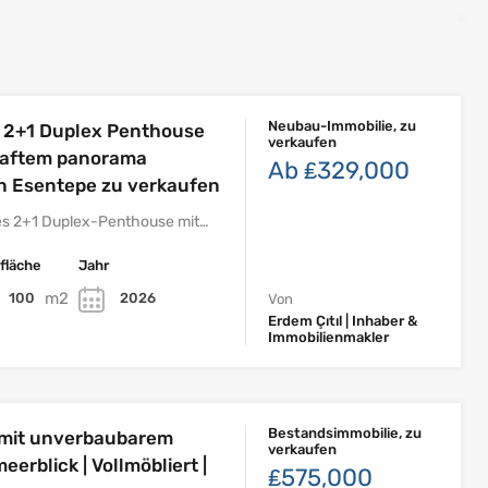
Neubau-Immobilie, zu
 2+1 Duplex Penthouse
verkaufen
haftem panorama
Ab ₤329,000
in Esentepe zu verkaufen
es 2+1 Duplex-Penthouse mit…
fläche
Jahr
m2
100
2026
Von
Erdem Çıtıl | Inhaber &
Immobilienmakler
Bestandsimmobilie, zu
 mit unverbaubarem
verkaufen
rblick | Vollmöbliert |
₤575,000