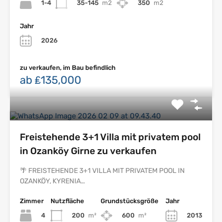
1-4
35-145
m2
350
m2
Jahr
2026
zu verkaufen, im Bau befindlich
ab ₤135,000
Freistehende 3+1 Villa mit privatem pool
in Ozanköy Girne zu verkaufen
🌴 FREISTEHENDE 3+1 VILLA MIT PRIVATEM POOL IN
OZANKÖY, KYRENIA…
Zimmer
Nutzfläche
Grundstücksgröße
Jahr
4
200
m²
600
m²
2013