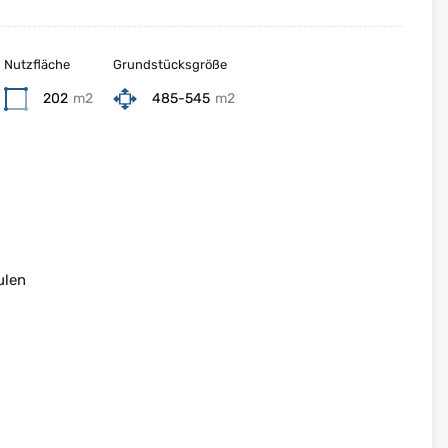
Nutzfläche
Grundstücksgröße
202
m2
485-545
m2
ulen