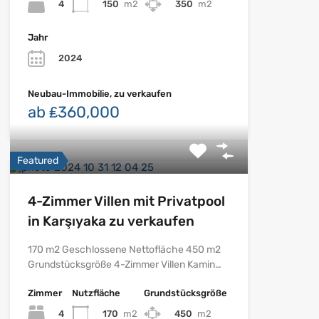
4
150
m2
350
m2
Jahr
2024
Neubau-Immobilie, zu verkaufen
ab ₤360,000
Featured
4-Zimmer Villen mit Privatpool
in Karşıyaka zu verkaufen
170 m2 Geschlossene Nettofläche 450 m2
Grundstücksgröße 4-Zimmer Villen Kamin…
Zimmer
Nutzfläche
Grundstücksgröße
4
170
m2
450
m2