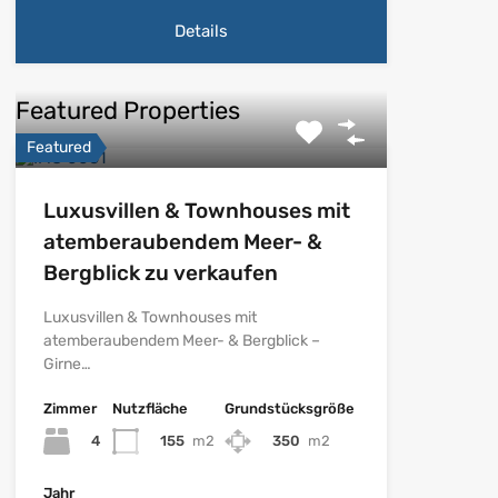
Details
Featured Properties
Featured
Luxusvillen & Townhouses mit
atemberaubendem Meer- &
Bergblick zu verkaufen
Luxusvillen & Townhouses mit
atemberaubendem Meer- & Bergblick –
Girne…
Zimmer
Nutzfläche
Grundstücksgröße
4
155
m2
350
m2
Jahr