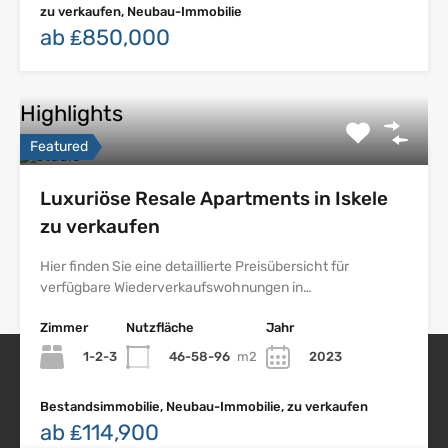
zu verkaufen, Neubau-Immobilie
ab ₤850,000
Highlights
Featured
Luxuriöse Resale Apartments in Iskele
zu verkaufen
Hier finden Sie eine detaillierte Preisübersicht für
verfügbare Wiederverkaufswohnungen in…
Zimmer
Nutzfläche
Jahr
1-2-3
46-58-96
m2
2023
Nordzypern Immobilien
Bestandsimmobilie, Neubau-Immobilie, zu verkaufen
ab ₤114,900