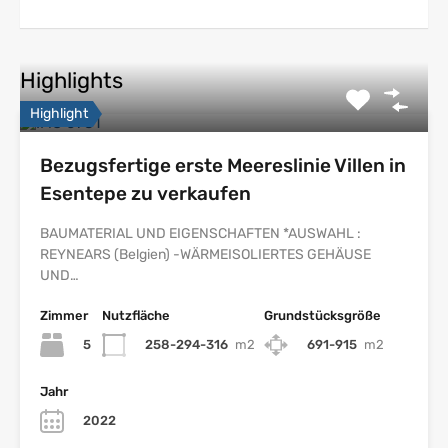
Highlights
Highlight
Bezugsfertige erste Meereslinie Villen in
Esentepe zu verkaufen
BAUMATERIAL UND EIGENSCHAFTEN *AUSWAHL :
REYNEARS (Belgien) -WÄRMEISOLIERTES GEHÄUSE
UND…
Zimmer
Nutzfläche
Grundstücksgröße
5
258-294-316
m2
691-915
m2
Jahr
2022