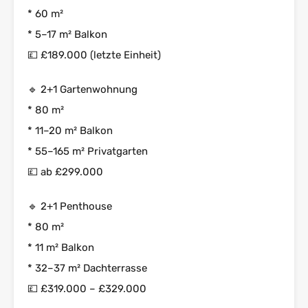
* 60 m²
* 5–17 m² Balkon
💷 £189.000 (letzte Einheit)
🔹 2+1 Gartenwohnung
* 80 m²
* 11–20 m² Balkon
* 55–165 m² Privatgarten
💷 ab £299.000
🔹 2+1 Penthouse
* 80 m²
* 11 m² Balkon
* 32–37 m² Dachterrasse
💷 £319.000 – £329.000