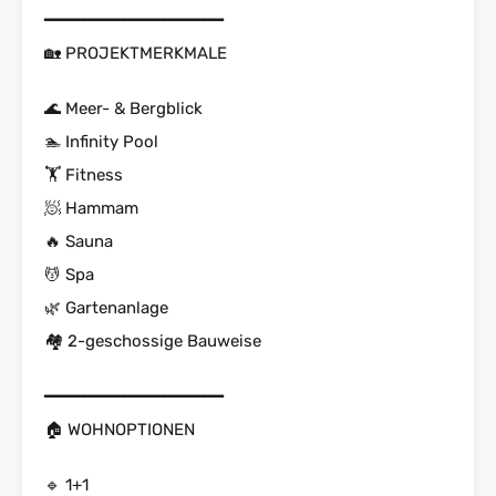
━━━━━━━━━━━━━━━━━━
🏡 PROJEKTMERKMALE
🌊 Meer- & Bergblick
🏊 Infinity Pool
🏋 Fitness
🧖 Hammam
🔥 Sauna
💆 Spa
🌿 Gartenanlage
🏘 2-geschossige Bauweise
━━━━━━━━━━━━━━━━━━
🏠 WOHNOPTIONEN
🔹 1+1