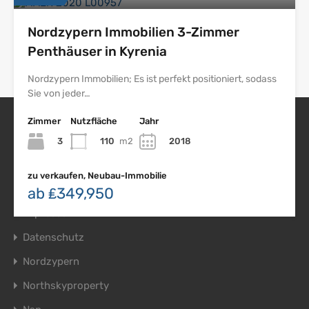
Nordzypern Immobilien 3-Zimmer
Penthäuser in Kyrenia
Nordzypern Immobilien; Es ist perfekt positioniert, sodass
Sie von jeder…
Zimmer
Nutzfläche
Jahr
3
110
m2
2018
Nordzypern Immobilien
zu verkaufen, Neubau-Immobilie
ab ₤349,950
Impressum
Datenschutz
Nordzypern
Northskyproperty