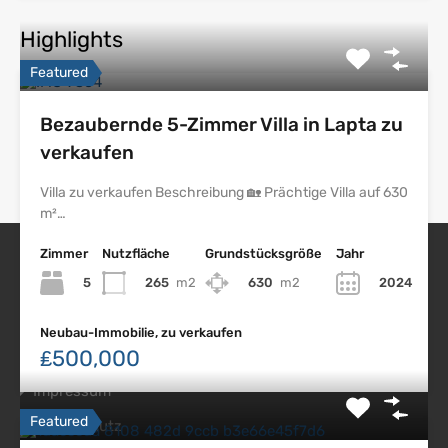
Highlights
Featured
Bezaubernde 5-Zimmer Villa in Lapta zu
verkaufen
Villa zu verkaufen Beschreibung 🏡 Prächtige Villa auf 630
m²…
Zimmer
Nutzfläche
Grundstücksgröße
Jahr
5
265
m2
630
m2
2024
Nordzypern Immobilien
Neubau-Immobilie, zu verkaufen
₤500,000
Impressum
Featured
Datenschutz