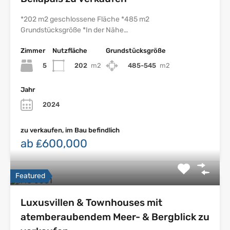
*202 m2 geschlossene Fläche *485 m2
Grundstücksgröße *In der Nähe…
Zimmer
Nutzfläche
Grundstücksgröße
5
202
m2
485-545
m2
Jahr
2024
zu verkaufen, im Bau befindlich
ab ₤600,000
Featured
Luxusvillen & Townhouses mit
atemberaubendem Meer- & Bergblick zu