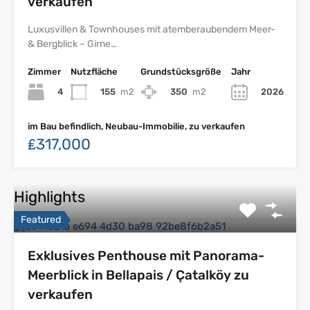
verkaufen
Luxusvillen & Townhouses mit atemberaubendem Meer-
& Bergblick – Girne…
Zimmer
Nutzfläche
Grundstücksgröße
Jahr
4
155
m2
350
m2
2026
im Bau befindlich, Neubau-Immobilie, zu verkaufen
₤317,000
Highlights
Featured
Exklusives Penthouse mit Panorama-
Meerblick in Bellapais / Çatalköy zu
verkaufen