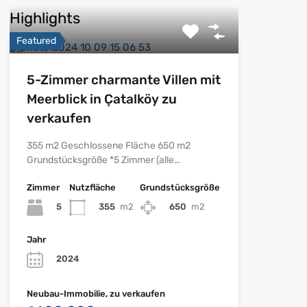
Highlights
Featured
5-Zimmer charmante Villen mit
Meerblick in Çatalköy zu
verkaufen
355 m2 Geschlossene Fläche 650 m2
Grundstücksgröße *5 Zimmer (alle…
Zimmer
Nutzfläche
Grundstücksgröße
5
355
m2
650
m2
Jahr
2024
Neubau-Immobilie, zu verkaufen