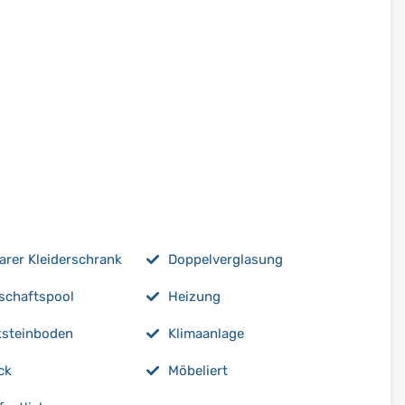
rer Kleiderschrank
Doppelverglasung
schaftspool
Heizung
ksteinboden
Klimaanlage
ck
Möbeliert