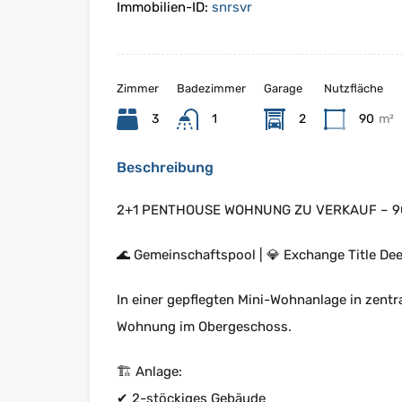
Immobilien-ID:
snrsvr
Zimmer
Badezimmer
Garage
Nutzfläche
3
1
2
90
m²
Beschreibung
2+1 PENTHOUSE WOHNUNG ZU VERKAUF – 9
🌊 Gemeinschaftspool | 💎 Exchange Title De
In einer gepflegten Mini-Wohnanlage in zentr
Wohnung im Obergeschoss.
🏗 Anlage:
✔ 2-stöckiges Gebäude