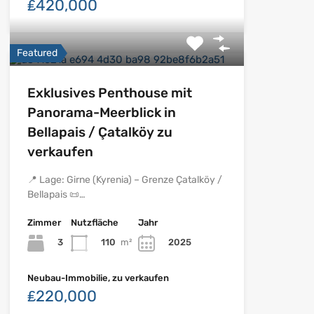
₤420,000
Featured
Exklusives Penthouse mit
Panorama-Meerblick in
Bellapais / Çatalköy zu
verkaufen
📍 Lage: Girne (Kyrenia) – Grenze Çatalköy /
Bellapais 📜…
Zimmer
Nutzfläche
Jahr
3
110
m²
2025
Neubau-Immobilie, zu verkaufen
₤220,000