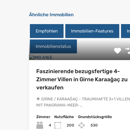
Ähnliche Immobilien
Empfohlen
Immobilien-Features
I
Immobilienstatus
Faszinierende bezugsfertige 4-
Zimmer Villen in Girne Karaağaç zu
verkaufen
🌟 GİRNE / KARAAĞAÇ – TRAUMHAFTE 3+1 VILLEN
MIT PANORAMA-MEER-…
Zimmer
Nutzfläche
Grundstücksgröße
4
200
530