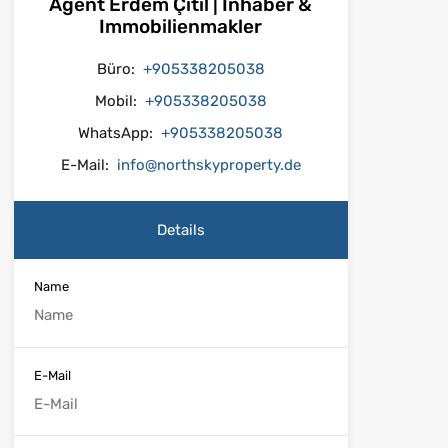
Agent Erdem Çıtıl | Inhaber &
Immobilienmakler
Büro:
+905338205038
Mobil:
+905338205038
WhatsApp:
+905338205038
E-Mail:
info@northskyproperty.de
Details
Name
E-Mail