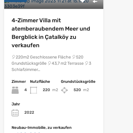
4-Zimmer Villa mit
atemberaubendem Meer und
Bergblick in Çatalköy zu
verkaufen
🎈220m2 Geschlossene Fläche 🎈520
Grundstücksgröße 🎈43,7 m2 Terrasse 🎈3
Schlafzimmer…
Zimmer
Nutzfläche
Grundstücksgröße
4
220
m2
520
m2
Jahr
2022
Neubau-Immobilie, zu verkaufen