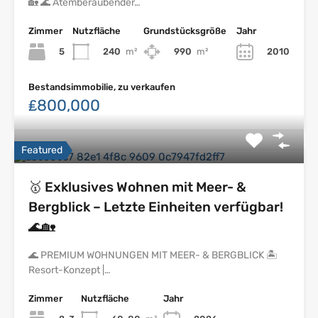
🏡 🌊 Atemberaubender…
Zimmer
Nutzfläche
Grundstücksgröße
Jahr
5
240
m²
990
m²
2010
Bestandsimmobilie, zu verkaufen
₤800,000
Featured
🥇 Exklusives Wohnen mit Meer- &
Bergblick – Letzte Einheiten verfügbar!
🌊🏡
🌊 PREMIUM WOHNUNGEN MIT MEER- & BERGBLICK 🏝
Resort-Konzept |…
Zimmer
Nutzfläche
Jahr