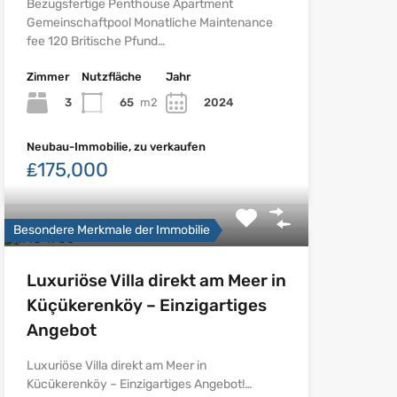
Bezugsfertige Penthouse Apartment
Gemeinschaftpool Monatliche Maintenance
fee 120 Britische Pfund…
Zimmer
Nutzfläche
Jahr
3
65
m2
2024
Neubau-Immobilie, zu verkaufen
₤175,000
Besondere Merkmale der Immobilie
Luxuriöse Villa direkt am Meer in
Küçükerenköy – Einzigartiges
Angebot
Luxuriöse Villa direkt am Meer in
Kücükerenköy – Einzigartiges Angebot!…