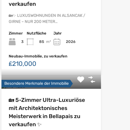
verkaufen
🏡✨ LUXUSWOHNUNGEN IN ALSANCAK /
GIRNE – NUR 200 METER…
Zimmer
Nutzfläche
Jahr
3
85
m²
2026
Neubau-Immobilie, zu verkaufen
₤210,000
Besondere Merkmale der Immobilie
🏡 5-Zimmer Ultra-Luxuriöse
mit Architektonisches
Meisterwerk in Bellapais zu
verkaufen ✨