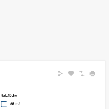
Nutzfläche
65
m2