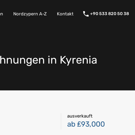
en
Nordzypern A-Z
Kontakt
+90 533 820 50 38
hnungen in Kyrenia
ausverkauft
ab ₤93,000