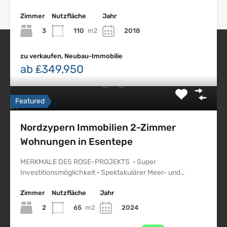
Zimmer
Nutzfläche
Jahr
3
110
m2
2018
zu verkaufen, Neubau-Immobilie
Nordzypern Immobilien
ab ₤349,950
Featured
Impressum
Nordzypern Immobilien 2-Zimmer
Datenschutz
Wohnungen in Esentepe
Nordzypern
MERKMALE DES ROSE-PROJEKTS • Super
Northskyproperty
Investitionsmöglichkeit • Spektakulärer Meer- und…
Nsp
Zimmer
Nutzfläche
Jahr
Erdem Citil
2
65
m2
2024