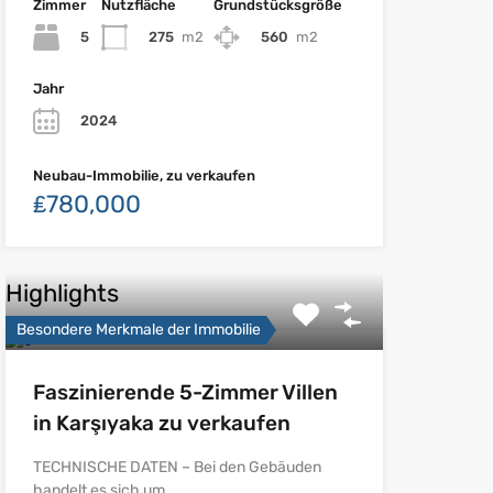
Zimmer
Nutzfläche
Grundstücksgröße
5
275
m2
560
m2
Jahr
2024
Neubau-Immobilie, zu verkaufen
₤780,000
Highlights
Besondere Merkmale der Immobilie
Faszinierende 5-Zimmer Villen
in Karşıyaka zu verkaufen
TECHNISCHE DATEN – Bei den Gebäuden
handelt es sich um…