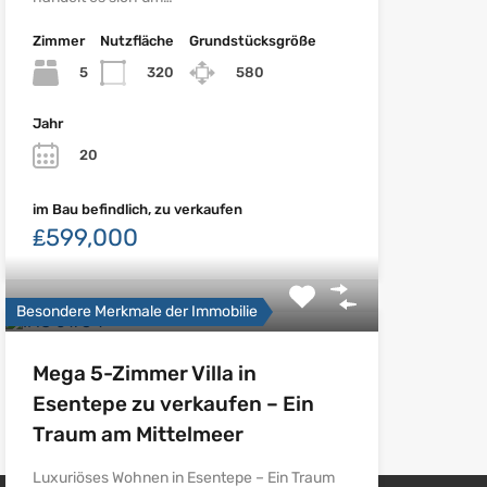
Zimmer
Nutzfläche
Grundstücksgröße
5
320
580
Jahr
20
im Bau befindlich, zu verkaufen
₤599,000
Besondere Merkmale der Immobilie
Mega 5-Zimmer Villa in
Esentepe zu verkaufen – Ein
Traum am Mittelmeer
Luxuriöses Wohnen in Esentepe – Ein Traum