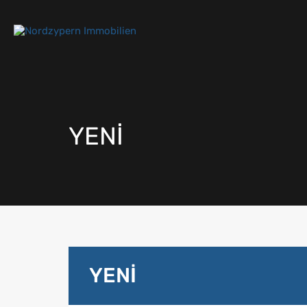
YENİ
YENİ