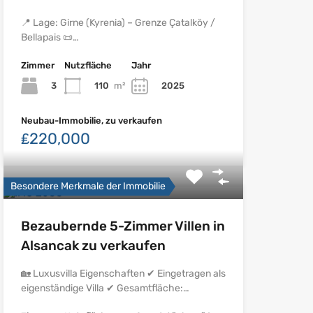
📍 Lage: Girne (Kyrenia) – Grenze Çatalköy /
Bellapais 📜…
Zimmer
Nutzfläche
Jahr
3
110
m²
2025
Neubau-Immobilie, zu verkaufen
₤220,000
Besondere Merkmale der Immobilie
Bezaubernde 5-Zimmer Villen in
Alsancak zu verkaufen
🏡 Luxusvilla Eigenschaften ✔ Eingetragen als
eigenständige Villa ✔ Gesamtfläche:…