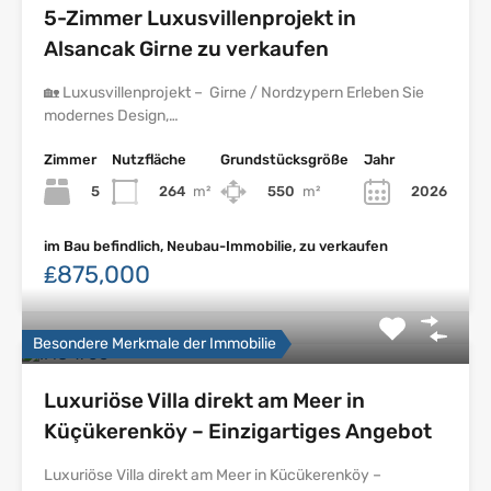
5-Zimmer Luxusvillenprojekt in
Alsancak Girne zu verkaufen
🏡 Luxusvillenprojekt – Girne / Nordzypern Erleben Sie
modernes Design,…
Zimmer
Nutzfläche
Grundstücksgröße
Jahr
5
264
m²
550
m²
2026
im Bau befindlich, Neubau-Immobilie, zu verkaufen
₤875,000
Besondere Merkmale der Immobilie
Luxuriöse Villa direkt am Meer in
Küçükerenköy – Einzigartiges Angebot
Luxuriöse Villa direkt am Meer in Kücükerenköy –