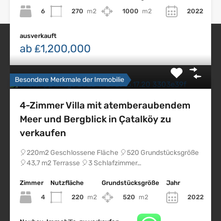
6
270
m2
1000
m2
2022
ausverkauft
ab ₤1,200,000
Nordzypern Immobilien
Besondere Merkmale der Immobilie
4-Zimmer Villa mit atemberaubendem
Impressum
Meer und Bergblick in Çatalköy zu
Datenschutz
verkaufen
Nordzypern
🎈220m2 Geschlossene Fläche 🎈520 Grundstücksgröße
Northskyproperty
🎈43,7 m2 Terrasse 🎈3 Schlafzimmer…
Nsp
Zimmer
Nutzfläche
Grundstücksgröße
Jahr
Erdem Citil
4
220
m2
520
m2
2022