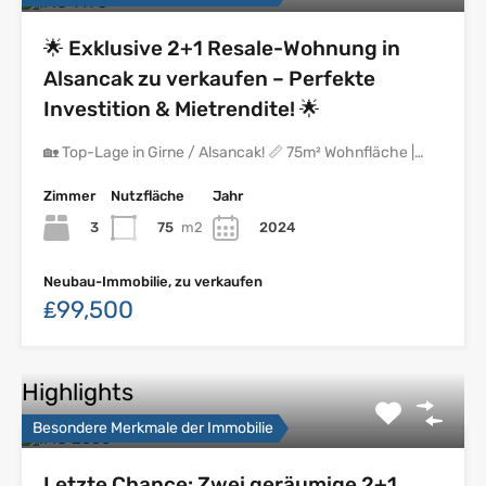
🌟 Exklusive 2+1 Resale-Wohnung in
Alsancak zu verkaufen – Perfekte
Investition & Mietrendite! 🌟
🏡 Top-Lage in Girne / Alsancak! 📏 75m² Wohnfläche |…
Zimmer
Nutzfläche
Jahr
3
75
m2
2024
Neubau-Immobilie, zu verkaufen
₤99,500
Highlights
Besondere Merkmale der Immobilie
Letzte Chance: Zwei geräumige 2+1